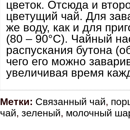
цветок. Отсюда и второ
цветущий чай. Для зав
же воду, как и для при
(80 – 90°С). Чайный н
распускания бутона (о
чего его можно заварив
увеличивая время кажд
Метки:
Связанный чай
,
пор
чай
,
зеленый
,
молочный ша