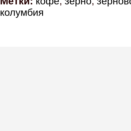
Метки:
кофе
,
зерно
,
зернов
колумбия