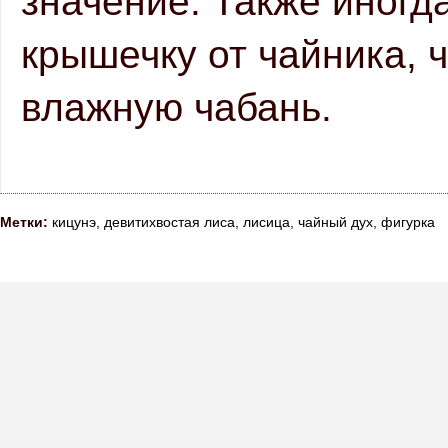
значение. Т
акже иногда
крышечку от чайника, ч
влажную чабань.
Метки:
кицунэ
,
девитихвостая лиса
,
лисица
,
чайный дух
,
фигурка