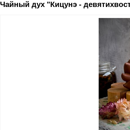
Чайный дух "Кицунэ - девятихвос