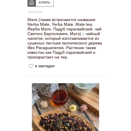
Мате (также встречаются названия
Herba Mate, Yerba Mate, Mate tea,
Йерба Мате, Падуб парагвайский, чай
Святого Бартоломея, Матэ) – чайный
напиток, который изготавливается из
сушеных листьев тропического дерева
Illex Paraguariensis. Растение также
известно как Падуб парагвайский и
произрастает на тер..
в закладки