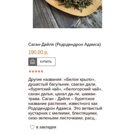
Саган-Дайля (Рододендрон Адамса)
190.00 р.
Другие названия: «Белое крыло»,
душистый багульник, сааган дали,
«бурятский чай», «белогорский чай»,
сахан далья, цахал да-ли, шаман-
трава. Саган - Дайля – бурятское
название растения, известного как
Рододендрон Адамса. Это ветвистый
кустарник с мелкими, блестящими,
сизо-зелеными листочками, расц..
в закладки