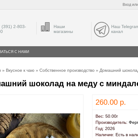
Вход
ил
 (391) 2-803-
Наши
Наш Telegra
00
магазины
канал
ЗАТЬСЯ С НАМИ
я
»
Вкусное к чаю
»
Собственное производство
» Домашний шоколад
ашний шоколад на меду с миндале
260.00 р.
Вес:
50.00г
Производитель:
Ферм
Год:
2026
Наличие:
Есть в нал