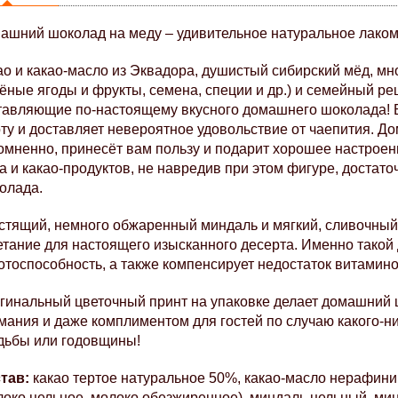
ашний шоколад на меду – удивительное натуральное лаком
ао и какао-масло из Эквадора, душистый сибирский мёд, мн
ёные ягоды и фрукты, семена, специи и др.) и семейный ре
тавляющие по-настоящему вкусного домашнего шоколада! Без
рту и доставляет невероятное удовольствие от чаепития. Д
омненно, принесёт вам пользу и подарит хорошее настроен
а и какао-продуктов, не навредив при этом фигуре, достаточ
олада.
стящий, немного обжаренный миндаль и мягкий, сливочный 
етание для настоящего изысканного десерта. Именно такой 
отоспособность, а также компенсирует недостаток витамин
гинальный цветочный принт на упаковке делает домашний 
мания и даже комплиментом для гостей по случаю какого-ни
дьбы или годовщины!
тав:
 какао тертое натуральное 50%, какао-масло нерафини
локо цельное, молоко обезжиренное), миндаль цельный, ми