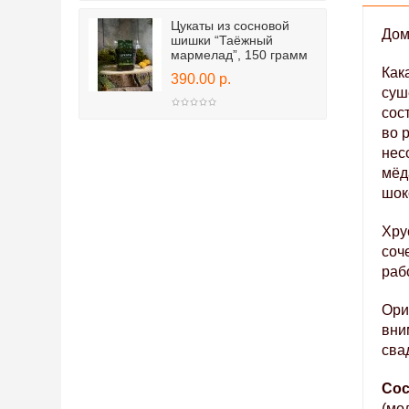
Цукаты из сосновой
Дом
шишки “Таёжный
мармелад”, 150 грамм
Как
390.00 р.
суш
сос
во 
нес
мёд
шок
Хру
соч
раб
Ори
вни
сва
Сос
(мо