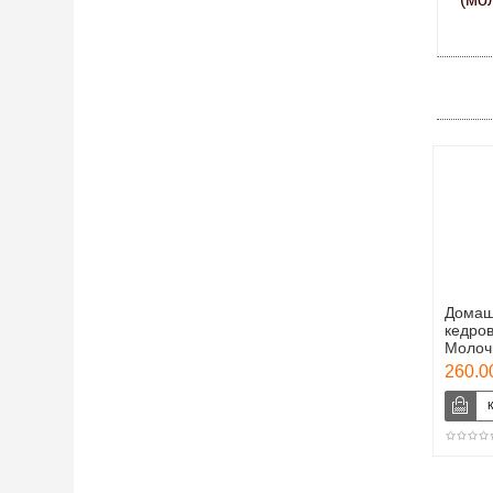
Домаш
кедро
Молоч
260.00