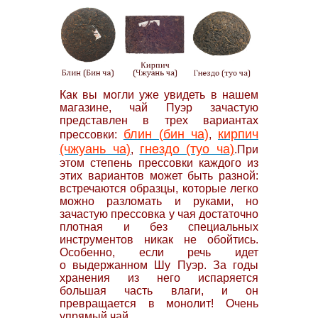
Как вы могли уже увидеть в нашем
магазине, чай Пуэр зачастую
представлен в трех вариантах
блин (бин ча)
кирпич
прессовки:
,
(чжуань ча)
гнездо (туо ча)
,
.При
этом степень прессовки каждого из
этих вариантов может быть разной:
встречаются образцы, которые легко
можно разломать и руками, но
зачастую прессовка у чая достаточно
плотная и без специальных
инструментов никак не обойтись.
Особенно, если речь идет
о выдержанном Шу Пуэр. За годы
хранения из него испаряется
большая часть влаги, и он
превращается в монолит! Очень
упрямый чай.