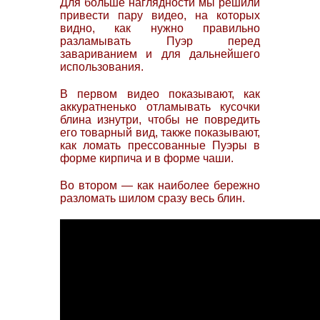
Для больше наглядности мы решили
привести пару видео, на которых
видно, как нужно правильно
разламывать Пуэр перед
завариванием и для дальнейшего
использования.
В первом видео показывают, как
аккуратненько отламывать кусочки
блина изнутри, чтобы не повредить
его товарный вид, также показывают,
как ломать прессованные Пуэры в
форме кирпича и в форме чаши.
Во втором — как наиболее бережно
разломать шилом сразу весь блин.