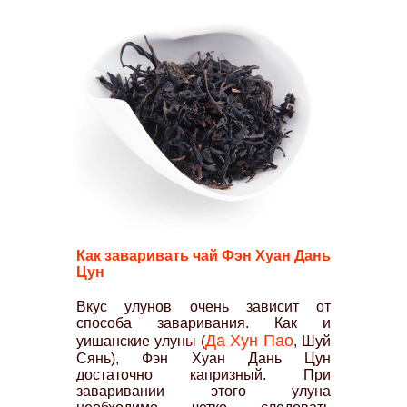
Как заваривать чай Фэн Хуан Дань
Цун
Вкус улунов очень зависит от
способа заваривания. Как и
Да Хун Пао
уишанские улун
ы (
,
Шуй
Сянь), Фэн Хуан Дань Цун
достаточно капризный. При
заваривании этого улуна