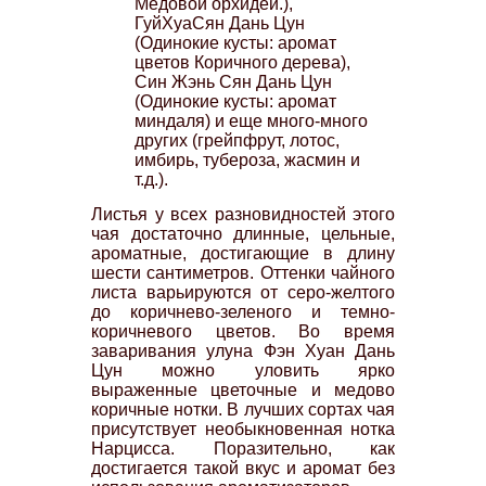
Медовой орхидеи.),
ГуйХуаСян Дань Цун
(Одинокие кусты: аромат
цветов Коричного дерева),
Син Жэнь Сян Дань Цун
(Одинокие кусты: аромат
миндаля) и еще много-много
других (грейпфрут, лотос,
имбирь, тубероза, жасмин и
т.д.).
Листья у всех разновидностей этого
чая достаточно длинные, цельные,
ароматные, достигающие в длину
шести сантиметров.
Оттенки чайного
листа варьируются от серо-желтого
до коричнево-зеленого и темно-
коричневого цветов.
Во время
заваривания улуна Фэн Хуан Дань
Цун можно уловить ярко
выраженные цветочные и медово
коричные нотки.
В лучших сортах чая
присутствует необыкновенная нотка
Нарцисса. Поразительно, как
достигается такой вкус и аромат без