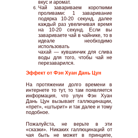
вкус и аромат.
Чай завариваем короткими
проливами: 1 заваривание
подярка 10-20 секунд, далее
каждый раз увеличивая время
на 10-20 секунд. Если вы
завариваете чай в чайнике, то в
идеале необходимо
использовать
чахай — кувшинчик для слива
воды для того, чтобы чай не
перезаварился.
Эффект от Фэн Хуан Дань Цун
На протяжении долго времени в
интернете то тут, то там появляется
информация, что улун Фэн Хуан
Дань Цун вызывает галлюцинации,
«прет», «штырит» и так далее и тому
подобное.
Пожалуйста, не верьте в эти
«сказки». Никаких галлюцинаций от
чая быть не может в принципе,