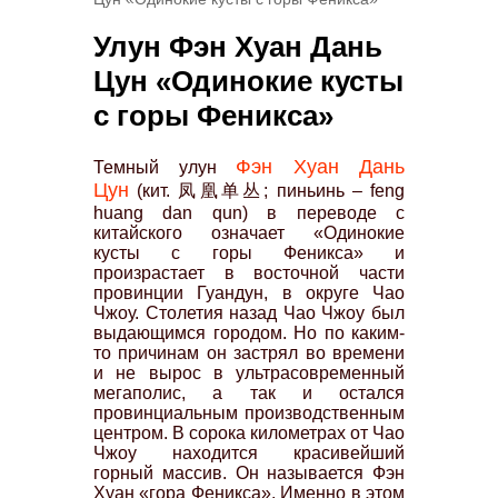
Улун Фэн Хуан Дань
Цун «Одинокие кусты
с горы Феникса»
Фэн Хуан Дань
Темный улун
Цун
(кит. 凤凰单丛; пиньинь – feng
huang dan qun) в переводе с
китайского означает «Одинокие
кусты с горы Феникса» и
произрастает в восточной части
провинции Гуандун, в округе Чао
Чжоу. Столетия назад Чао Чжоу был
выдающимся городом. Но по каким-
то причинам он застрял во времени
и не вырос в ультрасовременный
мегаполис, а так и остался
провинциальным производственным
центром. В сорока километрах от Чао
Чжоу находится красивейший
горный массив. Он называется Фэн
Хуан «гора Феникса». Именно в этом