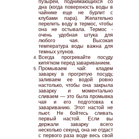
пузырей, поднимающихся со
дна (когда поверхность воды в
чайнике еще не бурлит с
клубами пара). Желательно
перелить воду в термос, чтобы
она не остывала. Термос -
очень удобная штука для
любого чая. Высокая
температура воды важна для
темных улунов.
Всегда прогревайте посуду
кипятком перед завариванием.
Промываем чай: кладем
заварку в прогретую посуду,
заливаем ее водой ровно
настолько, чтобы она закрыла
заварку и моментально
сливаем — это была промывка
чая и его подготовка к
завариванию. Этот настой не
пьют. Не бойтесь сливать
первый настой. Если вы
держали заварку всего
несколько секунд, она не отдаст
с первого раза воде весь свой