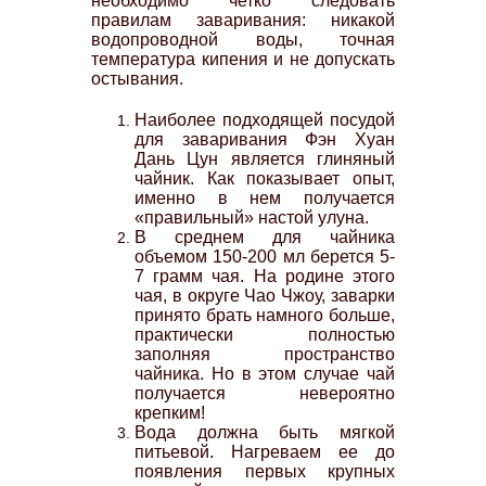
необходимо четко следовать
правилам заваривания: никакой
водопроводной воды, точная
температура кипения и не допускать
остывания.
Наиболее подходящей посудой
для заваривания Фэн Хуан
Дань Цун является глиняный
чайник. Как показывает опыт,
именно в нем получается
«правильный» настой улуна.
В среднем для чайника
объемом 150-200 мл берется 5-
7 грамм чая. На родине этого
чая, в округе Чао Чжоу, заварки
принято брать намного больше,
практически полностью
заполняя пространство
чайника. Но в этом случае чай
получается невероятно
крепким!
Вода должна быть мягкой
питьевой. Нагреваем ее до
появления первых крупных