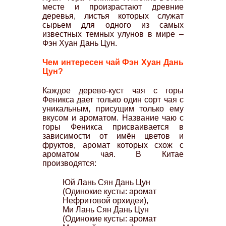
месте и произрастают древние
деревья, листья которых служат
сырьем для одного из самых
известных темных улунов в мире –
Фэн Хуан Дань Цун.
Чем интересен чай Фэн Хуан Дань
Цун?
Каждое дерево-куст чая с горы
Феникса дает только один сорт чая с
уникальным, присущим только ему
вкусом и ароматом. Название чаю с
горы Феникса присваивается в
зависимости от имён цветов и
фруктов, аромат которых схож с
ароматом чая. В Китае
производятся:
Юй Лань Сян Дань Цун
(Одинокие кусты: аромат
Нефритовой орхидеи),
Ми Лань Сян Дань Цун
(Одинокие кусты: аромат