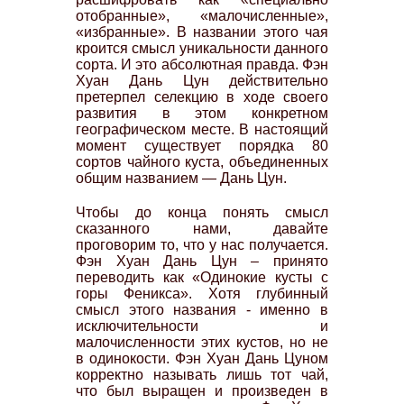
отобранные», «малочисленные»,
«избранные». В названии этого чая
кроится смысл уникальности данного
сорта. И это абсолютная правда. Фэн
Хуан Дань Цун действительно
претерпел селекцию в ходе своего
развития в этом конкретном
географическом месте. В настоящий
момент существует порядка 80
сортов чайного куста, объединенных
общим названием — Дань Цун.
Чтобы до конца понять смысл
сказанного нами, давайте
проговорим то, что у нас получается.
Фэн Хуан Дань Цун – принято
переводить как «Одинокие кусты с
горы Феникса». Хотя глубинный
смысл этого названия - именно в
исключительности и
малочисленности этих кустов, но не
в одинокости. Фэн Хуан Дань Цуном
корректно называть лишь тот чай,
что был выращен и произведен в