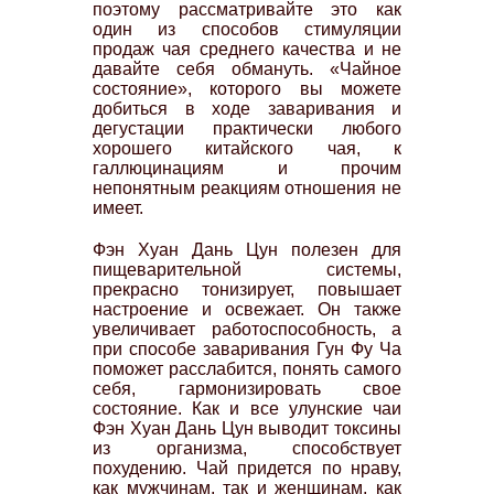
поэтому рассматривайте это как
один из способов стимуляции
продаж чая среднего качества и не
давайте себя обмануть. «Чайное
состояние», которого вы можете
добиться в ходе заваривания и
дегустации практически любого
хорошего китайского чая, к
галлюцинациям и прочим
непонятным реакциям отношения не
имеет.
Фэн Хуан Дань Цун полезен для
пищеварительной системы,
прекрасно тонизирует, повышает
настроение и освежает. Он также
увеличивает работоспособность, а
при способе заваривания Гун Фу Ча
поможет расслабится, понять самого
себя, гармонизировать свое
состояние. Как и все улунские чаи
Фэн Хуан Дань Цун выводит токсины
из организма, способствует
похудению. Чай придется по нраву,
как мужчинам, так и женщинам, как